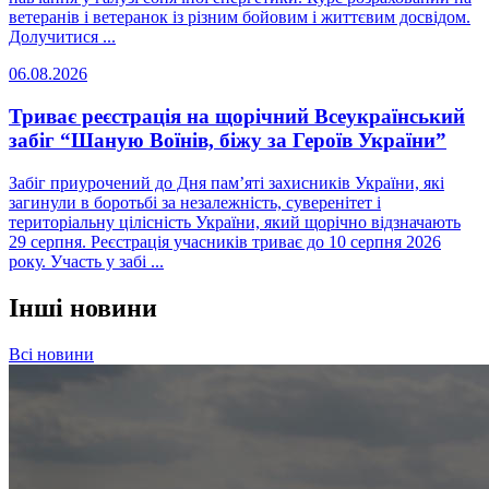
ветеранів і ветеранок із різним бойовим і життєвим досвідом.
Долучитися ...
06.08.2026
Триває реєстрація на щорічний Всеукраїнський
забіг “Шаную Воїнів, біжу за Героїв України”
Забіг приурочений до Дня пам’яті захисників України, які
загинули в боротьбі за незалежність, суверенітет і
територіальну цілісність України, який щорічно відзначають
29 серпня. Реєстрація учасників триває до 10 серпня 2026
року. Участь у забі ...
Інші новини
Всі новини