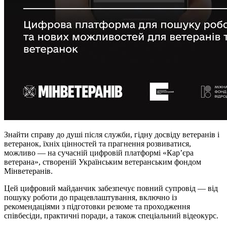
Знайти справу до душі після служби, гідну досвіду ветеранів і
ветеранок, їхніх цінностей та прагнення розвиватися,
можливо — на сучасній цифровій платформі «Кар’єра
ветерана», створеній Українським ветеранським фондом
Мінветеранів.
Цей цифровий майданчик забезпечує повний супровід — від
пошуку роботи до працевлаштування, включно із
рекомендаціями з підготовки резюме та проходження
співбесіди, практичні поради, а також спеціальний відеокурс.