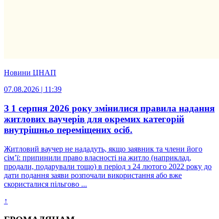
Новини ЦНАП
07.08.2026 | 11:39
З 1 серпня 2026 року змінилися правила надання
житлових ваучерів для окремих категорій
внутрішньо переміщених осіб.
Житловий ваучер не нададуть, якщо заявник та члени його
сім’ї: припинили право власності на житло (наприклад,
продали, подарували тощо) в період з 24 лютого 2022 року до
дати подання заяви розпочали використання або вже
скористалися пільгово ...
↑