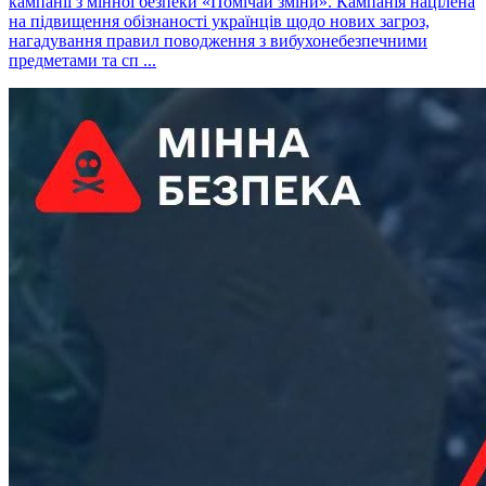
кампанії з мінної безпеки «Помічай зміни». Кампанія націлена
на підвищення обізнаності українців щодо нових загроз,
нагадування правил поводження з вибухонебезпечними
предметами та сп ...