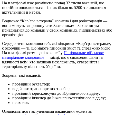
На платформі вже розміщено понад 32 тисяч вакансій, що
постійно оновлюються – із них більш як 5200 залишаються
актуальними й наразі.
Водночас “Кар’єра ветерана” корисна і для роботодавців —
вони можуть запропонувати Захисникам і Захисницям
приєднатися до команди у своїх компаніях, підприємствах або
організаціях.
Серед сотень можливостей, які відкриває «Кар’єра ветерана»,
є особливі — ті, що мають глибокий зміст та справжню місію.
На платформі розміщені вакансії у
Національне військове
меморіальне кладовище
— місці, що є символом шани та
вдячності всім, хто захищав незалежність, суверенітет і
територіальну цілісність України.
Зокрема, такі вакансії:
провідний бухгалтер;
водій автотранспортних засобів;
провідний юрисконсульт до Юридичного відділу;
провідний інженер до Інженерно-технічного відділу;
психолог.
Ознайомитися з актуальними вакансіями можна за