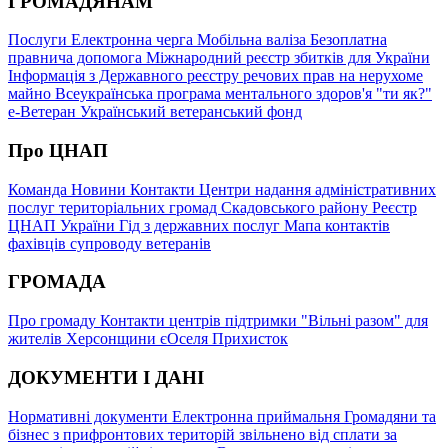
ГРОМАДЯНАМ
Послуги
Електронна черга
Мобільна валіза
Безоплатна
правнича допомога
Міжнародний реєстр збитків для України
Інформація з Державного реєстру речових прав на нерухоме
майно
Всеукраїнська програма ментального здоров'я "ти як?"
е-Ветеран
Український ветеранський фонд
Про ЦНАП
Команда
Новини
Контакти
Центри надання адміністративних
послуг територіальних громад Скадовського району
Реєстр
ЦНАП України
Гід з державних послуг
Мапа контактів
фахівців супроводу ветеранів
ГРОМАДА
Про громаду
Контакти центрів підтримки "Вільні разом" для
жителів Херсонщини
єОселя
Прихисток
ДОКУМЕНТИ І ДАНІ
Нормативні документи
Електронна приймальня
Громадяни та
бізнес з прифронтових територій звільнено від сплати за