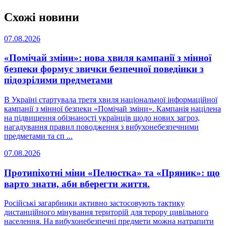
Схожі новини
07.08.2026
«Помічай зміни»: нова хвиля кампанії з мінної
безпеки формує звички безпечної поведінки з
підозрілими предметами
В Україні стартувала третя хвиля національної інформаційної
кампанії з мінної безпеки «Помічай зміни». Кампанія націлена
на підвищення обізнаності українців щодо нових загроз,
нагадування правил поводження з вибухонебезпечними
предметами та сп ...
07.08.2026
Протипіхотні міни «Пелюстка» та «Пряник»: що
варто знати, аби вберегти життя.
Російські загарбники активно застосовують тактику
дистанційного мінування територій для терору цивільного
населення. На вибухонебезпечні предмети можна натрапити