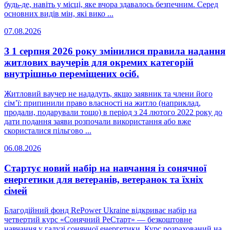
будь-де, навіть у місці, яке вчора здавалось безпечним. Серед
основних видів мін, які вико ...
07.08.2026
З 1 серпня 2026 року змінилися правила надання
житлових ваучерів для окремих категорій
внутрішньо переміщених осіб.
Житловий ваучер не нададуть, якщо заявник та члени його
сім’ї: припинили право власності на житло (наприклад,
продали, подарували тощо) в період з 24 лютого 2022 року до
дати подання заяви розпочали використання або вже
скористалися пільгово ...
06.08.2026
Стартує новий набір на навчання із сонячної
енергетики для ветеранів, ветеранок та їхніх
сімей
Благодійний фонд RePower Ukraine відкриває набір на
четвертий курс «Сонячний РеСтарт» — безкоштовне
навчання у галузі сонячної енергетики. Курс розрахований на